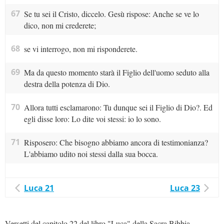
67
Se tu sei il Cristo, diccelo. Gesù rispose: Anche se ve lo
dico, non mi crederete;
68
se vi interrogo, non mi risponderete.
69
Ma da questo momento starà il Figlio dell'uomo seduto alla
destra della potenza di Dio.
70
Allora tutti esclamarono: Tu dunque sei il Figlio di Dio?. Ed
egli disse loro: Lo dite voi stessi: io lo sono.
71
Risposero: Che bisogno abbiamo ancora di testimonianza?
L'abbiamo udito noi stessi dalla sua bocca.
Luca 21
Luca 23
Versetti del capitolo 22 del libro "Luca" della Sacra Bibbia.