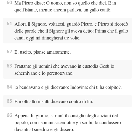
60
Ma Pietro disse: O uomo, non so quello che dici. E in
quell'istante, mentre ancora parlava, un gallo cantò.
61
Allora il Signore, voltatosi, guardò Pietro, e Pietro si ricordò
delle parole che il Signore gli aveva detto: Prima che il gallo
canti, oggi mi rinnegherai tre volte.
62
E, uscito, pianse amaramente.
63
Frattanto gli uomini che avevano in custodia Gesù lo
schernivano e lo percuotevano,
64
lo bendavano e gli dicevano: Indovina: chi ti ha colpito?.
65
E molti altri insulti dicevano contro di lui.
66
Appena fu giorno, si riunì il consiglio degli anziani del
popolo, con i sommi sacerdoti e gli scribi; lo condussero
davanti al sinedrio e gli dissero: