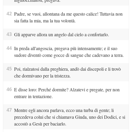
42
Padre, se vuoi, allontana da me questo calice! Tuttavia non
sia fatta la mia, ma la tua volontà.
43
Gli apparve allora un angelo dal cielo a confortarlo.
44
In preda all'angoscia, pregava più intensamente; e il suo
sudore diventò come gocce di sangue che cadevano a terra.
45
Poi, rialzatosi dalla preghiera, andò dai discepoli e li trovò
che dormivano per la tristezza.
46
E disse loro: Perché dormite? Alzatevi e pregate, per non
entrare in tentazione.
47
Mentre egli ancora parlava, ecco una turba di gente; li
precedeva colui che si chiamava Giuda, uno dei Dodici, e si
accostò a Gesù per baciarlo.