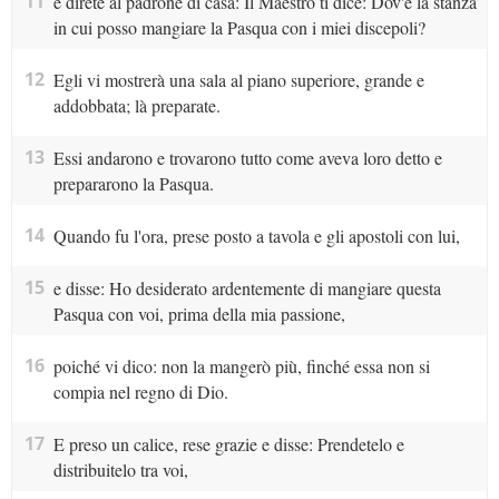
11
e direte al padrone di casa: Il Maestro ti dice: Dov'è la stanza
in cui posso mangiare la Pasqua con i miei discepoli?
12
Egli vi mostrerà una sala al piano superiore, grande e
addobbata; là preparate.
13
Essi andarono e trovarono tutto come aveva loro detto e
prepararono la Pasqua.
14
Quando fu l'ora, prese posto a tavola e gli apostoli con lui,
15
e disse: Ho desiderato ardentemente di mangiare questa
Pasqua con voi, prima della mia passione,
16
poiché vi dico: non la mangerò più, finché essa non si
compia nel regno di Dio.
17
E preso un calice, rese grazie e disse: Prendetelo e
distribuitelo tra voi,