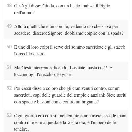
48
Gesù gli disse: Giuda, con un bacio tradisci il Figlio
dell'uomo?.
49
Allora quelli che eran con lui, vedendo ciò che stava per
accadere, dissero: Signore, dobbiamo colpire con la spada?.
50
E uno di loro colpì il servo del sommo sacerdote e gli staccò
l'orecchio destro.
51
Ma Gesù intervenne dicendo: Lasciate, basta così!. E
toccandogli l'orecchio, lo guarì.
52
Poi Gesù disse a coloro che gli eran venuti contro, sommi
sacerdoti, capi delle guardie del tempio e anziani: Siete usciti
con spade e bastoni come contro un brigante?
53
Ogni giorno ero con voi nel tempio e non avete steso le mani
contro di me; ma questa è la vostra ora, è l'impero delle
tenebre.