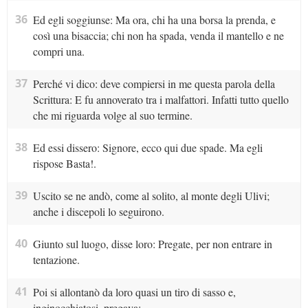
36
Ed egli soggiunse: Ma ora, chi ha una borsa la prenda, e
così una bisaccia; chi non ha spada, venda il mantello e ne
compri una.
37
Perché vi dico: deve compiersi in me questa parola della
Scrittura: E fu annoverato tra i malfattori. Infatti tutto quello
che mi riguarda volge al suo termine.
38
Ed essi dissero: Signore, ecco qui due spade. Ma egli
rispose Basta!.
39
Uscito se ne andò, come al solito, al monte degli Ulivi;
anche i discepoli lo seguirono.
40
Giunto sul luogo, disse loro: Pregate, per non entrare in
tentazione.
41
Poi si allontanò da loro quasi un tiro di sasso e,
inginocchiatosi, pregava: