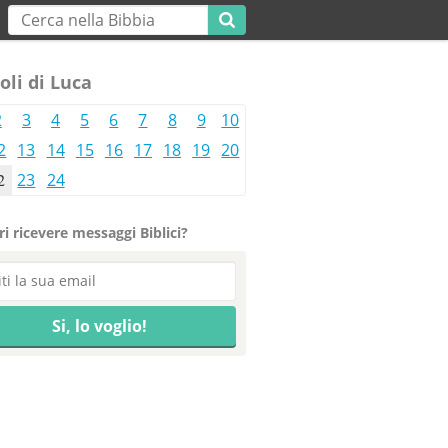
oli di Luca
2
3
4
5
6
7
8
9
10
2
13
14
15
16
17
18
19
20
2
23
24
i ricevere messaggi Biblici?