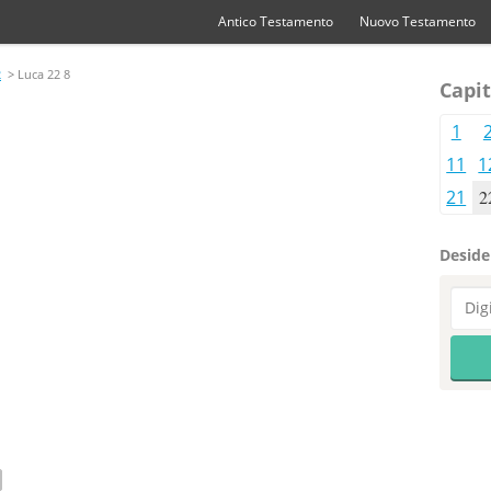
Antico Testamento
Nuovo Testamento
2
> Luca 22 8
Capit
1
11
1
21
2
Desider