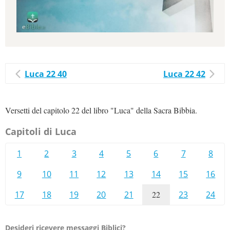
Luca 22 40
Luca 22 42
Versetti del capitolo 22 del libro "Luca" della Sacra Bibbia.
Capitoli di Luca
1
2
3
4
5
6
7
8
9
10
11
12
13
14
15
16
17
18
19
20
21
22
23
24
Desideri ricevere messaggi Biblici?