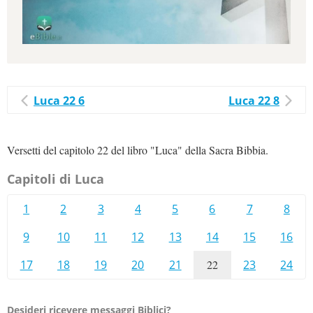
Luca 22 6
Luca 22 8
Versetti del capitolo 22 del libro "Luca" della Sacra Bibbia.
Capitoli di Luca
1
2
3
4
5
6
7
8
9
10
11
12
13
14
15
16
17
18
19
20
21
22
23
24
Desideri ricevere messaggi Biblici?