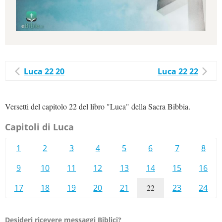
Luca 22 20
Luca 22 22
Versetti del capitolo 22 del libro "Luca" della Sacra Bibbia.
Capitoli di Luca
1
2
3
4
5
6
7
8
9
10
11
12
13
14
15
16
17
18
19
20
21
22
23
24
Desideri ricevere messaggi Biblici?