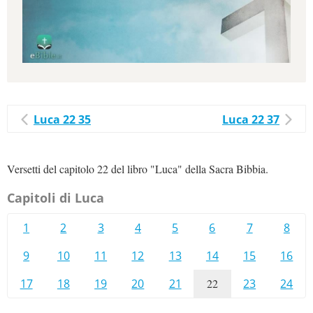
Luca 22 35
Luca 22 37
Versetti del capitolo 22 del libro "Luca" della Sacra Bibbia.
Capitoli di Luca
1
2
3
4
5
6
7
8
9
10
11
12
13
14
15
16
17
18
19
20
21
22
23
24