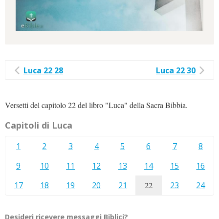
Luca 22 28
Luca 22 30
Versetti del capitolo 22 del libro "Luca" della Sacra Bibbia.
Capitoli di Luca
1
2
3
4
5
6
7
8
9
10
11
12
13
14
15
16
17
18
19
20
21
22
23
24
Desideri ricevere messaggi Biblici?