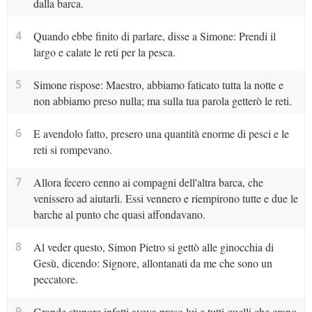
dalla barca.
4
Quando ebbe finito di parlare, disse a Simone: Prendi il
largo e calate le reti per la pesca.
5
Simone rispose: Maestro, abbiamo faticato tutta la notte e
non abbiamo preso nulla; ma sulla tua parola getterò le reti.
6
E avendolo fatto, presero una quantità enorme di pesci e le
reti si rompevano.
7
Allora fecero cenno ai compagni dell'altra barca, che
venissero ad aiutarli. Essi vennero e riempirono tutte e due le
barche al punto che quasi affondavano.
8
Al veder questo, Simon Pietro si gettò alle ginocchia di
Gesù, dicendo: Signore, allontanati da me che sono un
peccatore.
9
Grande stupore infatti aveva preso lui e tutti quelli che erano