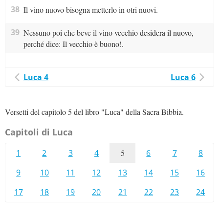
38
Il vino nuovo bisogna metterlo in otri nuovi.
39
Nessuno poi che beve il vino vecchio desidera il nuovo,
perché dice: Il vecchio è buono!.
Luca 4
Luca 6
Versetti del capitolo 5 del libro "Luca" della Sacra Bibbia.
Capitoli di Luca
1
2
3
4
5
6
7
8
9
10
11
12
13
14
15
16
17
18
19
20
21
22
23
24