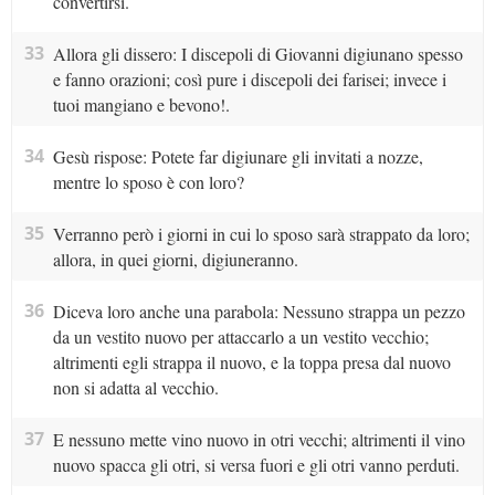
convertirsi.
33
Allora gli dissero: I discepoli di Giovanni digiunano spesso
e fanno orazioni; così pure i discepoli dei farisei; invece i
tuoi mangiano e bevono!.
34
Gesù rispose: Potete far digiunare gli invitati a nozze,
mentre lo sposo è con loro?
35
Verranno però i giorni in cui lo sposo sarà strappato da loro;
allora, in quei giorni, digiuneranno.
36
Diceva loro anche una parabola: Nessuno strappa un pezzo
da un vestito nuovo per attaccarlo a un vestito vecchio;
altrimenti egli strappa il nuovo, e la toppa presa dal nuovo
non si adatta al vecchio.
37
E nessuno mette vino nuovo in otri vecchi; altrimenti il vino
nuovo spacca gli otri, si versa fuori e gli otri vanno perduti.