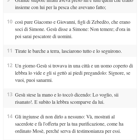
insieme con lui per la pesca che avevano fatto;
10
così pure Giacomo e Giovanni, figli di Zebedèo, che erano
soci di Simone. Gesù disse a Simone: Non temere; d'ora in
poi sarai pescatore di uomini.
11
Tirate le barche a terra, lasciarono tutto e lo seguirono.
12
Un giorno Gesù si trovava in una città e un uomo coperto di
lebbra lo vide e gli si gettò ai piedi pregandolo: Signore, se
vuoi, puoi sanarmi.
13
Gesù stese la mano e lo toccò dicendo: Lo voglio, sii
risanato!. E subito la lebbra scomparve da lui.
14
Gli ingiunse di non dirlo a nessuno: Và, mostrati al
sacerdote e fà l'offerta per la tua purificazione, come ha
ordinato Mosè, perché serva di testimonianza per essi.