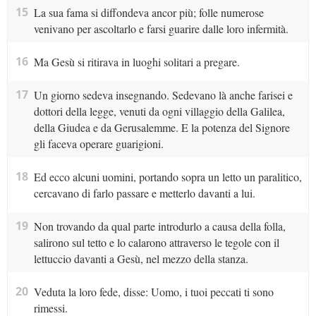
15
La sua fama si diffondeva ancor più; folle numerose
venivano per ascoltarlo e farsi guarire dalle loro infermità.
16
Ma Gesù si ritirava in luoghi solitari a pregare.
17
Un giorno sedeva insegnando. Sedevano là anche farisei e
dottori della legge, venuti da ogni villaggio della Galilea,
della Giudea e da Gerusalemme. E la potenza del Signore
gli faceva operare guarigioni.
18
Ed ecco alcuni uomini, portando sopra un letto un paralitico,
cercavano di farlo passare e metterlo davanti a lui.
19
Non trovando da qual parte introdurlo a causa della folla,
salirono sul tetto e lo calarono attraverso le tegole con il
lettuccio davanti a Gesù, nel mezzo della stanza.
20
Veduta la loro fede, disse: Uomo, i tuoi peccati ti sono
rimessi.