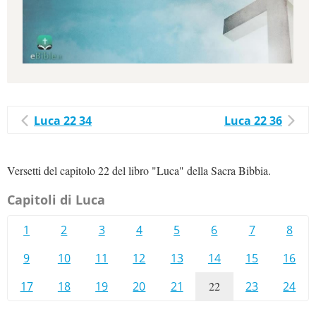
Luca 22 34
Luca 22 36
Versetti del capitolo 22 del libro "Luca" della Sacra Bibbia.
Capitoli di Luca
1
2
3
4
5
6
7
8
9
10
11
12
13
14
15
16
17
18
19
20
21
22
23
24