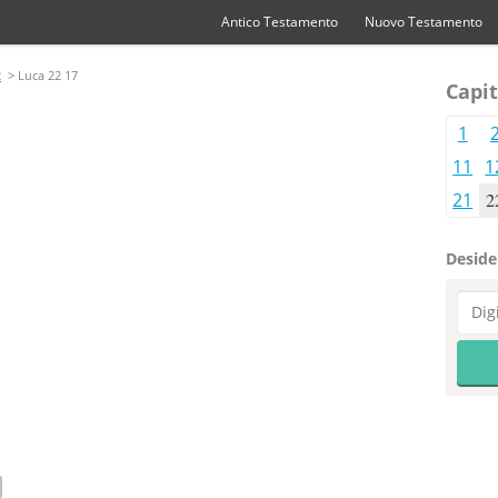
Antico Testamento
Nuovo Testamento
2
> Luca 22 17
Capit
1
11
1
21
2
Desider