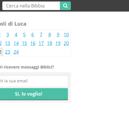
oli di Luca
2
3
4
5
6
7
8
9
10
2
13
14
15
16
17
18
19
20
2
23
24
i ricevere messaggi Biblici?