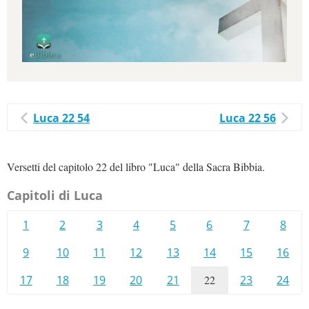
Luca 22 54
Luca 22 56
Versetti del capitolo 22 del libro "Luca" della Sacra Bibbia.
Capitoli di Luca
1
2
3
4
5
6
7
8
9
10
11
12
13
14
15
16
17
18
19
20
21
22
23
24