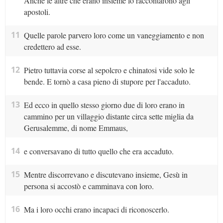
Anche le altre che erano insieme lo raccontarono agli
apostoli.
11
Quelle parole parvero loro come un vaneggiamento e non
credettero ad esse.
12
Pietro tuttavia corse al sepolcro e chinatosi vide solo le
bende. E tornò a casa pieno di stupore per l'accaduto.
13
Ed ecco in quello stesso giorno due di loro erano in
cammino per un villaggio distante circa sette miglia da
Gerusalemme, di nome Emmaus,
14
e conversavano di tutto quello che era accaduto.
15
Mentre discorrevano e discutevano insieme, Gesù in
persona si accostò e camminava con loro.
16
Ma i loro occhi erano incapaci di riconoscerlo.