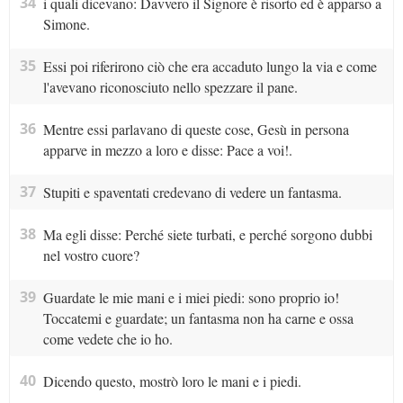
34
i quali dicevano: Davvero il Signore è risorto ed è apparso a
Simone.
35
Essi poi riferirono ciò che era accaduto lungo la via e come
l'avevano riconosciuto nello spezzare il pane.
36
Mentre essi parlavano di queste cose, Gesù in persona
apparve in mezzo a loro e disse: Pace a voi!.
37
Stupiti e spaventati credevano di vedere un fantasma.
38
Ma egli disse: Perché siete turbati, e perché sorgono dubbi
nel vostro cuore?
39
Guardate le mie mani e i miei piedi: sono proprio io!
Toccatemi e guardate; un fantasma non ha carne e ossa
come vedete che io ho.
40
Dicendo questo, mostrò loro le mani e i piedi.