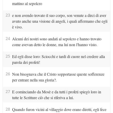
mattino al sepolcro
23
e non avendo trovato il suo corpo, son venute a dirci di aver
avuto anche una visione di angeli, i quali affermano che egli
è vivo.
24
Alcuni dei nostri sono andati al sepolcro e hanno trovato
come avevan detto le donne, ma lui non l'hanno visto.
25
Ed egli disse loro: Sciocchi e tardi di cuore nel credere alla
parola dei profeti!
26
Non bisognava che il Cristo sopportasse queste sofferenze
per entrare nella sua gloria?.
27
E cominciando da Mosè e da tutti i profeti spiegò loro in
tutte le Scritture ciò che si riferiva a lui.
28
Quando furon vicini al villaggio dove erano diretti, egli fece