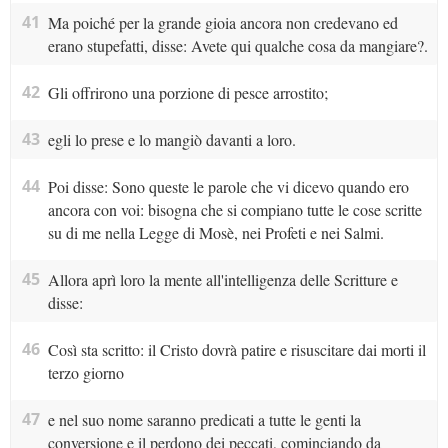
41
Ma poiché per la grande gioia ancora non credevano ed
erano stupefatti, disse: Avete qui qualche cosa da mangiare?.
42
Gli offrirono una porzione di pesce arrostito;
43
egli lo prese e lo mangiò davanti a loro.
44
Poi disse: Sono queste le parole che vi dicevo quando ero
ancora con voi: bisogna che si compiano tutte le cose scritte
su di me nella Legge di Mosè, nei Profeti e nei Salmi.
45
Allora aprì loro la mente all'intelligenza delle Scritture e
disse:
46
Così sta scritto: il Cristo dovrà patire e risuscitare dai morti il
terzo giorno
47
e nel suo nome saranno predicati a tutte le genti la
conversione e il perdono dei peccati, cominciando da