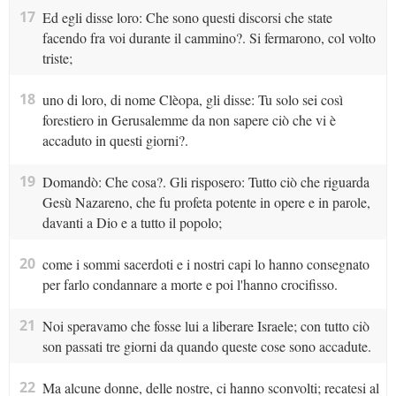
17
Ed egli disse loro: Che sono questi discorsi che state
facendo fra voi durante il cammino?. Si fermarono, col volto
triste;
18
uno di loro, di nome Clèopa, gli disse: Tu solo sei così
forestiero in Gerusalemme da non sapere ciò che vi è
accaduto in questi giorni?.
19
Domandò: Che cosa?. Gli risposero: Tutto ciò che riguarda
Gesù Nazareno, che fu profeta potente in opere e in parole,
davanti a Dio e a tutto il popolo;
20
come i sommi sacerdoti e i nostri capi lo hanno consegnato
per farlo condannare a morte e poi l'hanno crocifisso.
21
Noi speravamo che fosse lui a liberare Israele; con tutto ciò
son passati tre giorni da quando queste cose sono accadute.
22
Ma alcune donne, delle nostre, ci hanno sconvolti; recatesi al