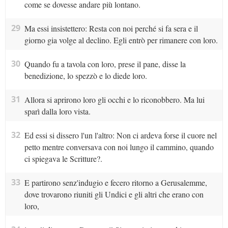
come se dovesse andare più lontano.
29
Ma essi insistettero: Resta con noi perché si fa sera e il
giorno gia volge al declino. Egli entrò per rimanere con loro.
30
Quando fu a tavola con loro, prese il pane, disse la
benedizione, lo spezzò e lo diede loro.
31
Allora si aprirono loro gli occhi e lo riconobbero. Ma lui
sparì dalla loro vista.
32
Ed essi si dissero l'un l'altro: Non ci ardeva forse il cuore nel
petto mentre conversava con noi lungo il cammino, quando
ci spiegava le Scritture?.
33
E partirono senz'indugio e fecero ritorno a Gerusalemme,
dove trovarono riuniti gli Undici e gli altri che erano con
loro,