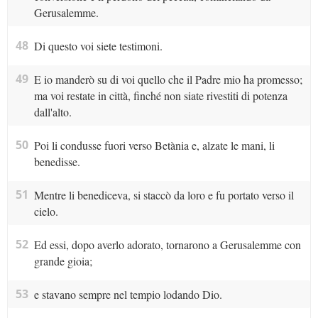
Gerusalemme.
48
Di questo voi siete testimoni.
49
E io manderò su di voi quello che il Padre mio ha promesso;
ma voi restate in città, finché non siate rivestiti di potenza
dall'alto.
50
Poi li condusse fuori verso Betània e, alzate le mani, li
benedisse.
51
Mentre li benediceva, si staccò da loro e fu portato verso il
cielo.
52
Ed essi, dopo averlo adorato, tornarono a Gerusalemme con
grande gioia;
53
e stavano sempre nel tempio lodando Dio.