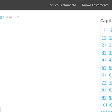
Antico Testamento
Nuovo Testamento
19
> Salmi 19 9
Capit
1
11
1
21
2
31
3
41
4
51
5
61
6
71
7
81
8
91
9
101
1