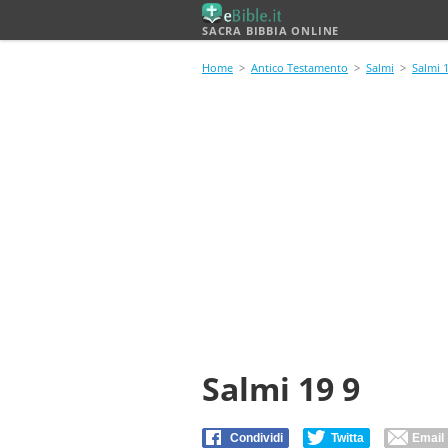
SACRA BIBBIA ONLINE
Home
>
Antico Testamento
>
Salmi
>
Salmi 
Salmi 19 9
Condividi
Twitta
Email