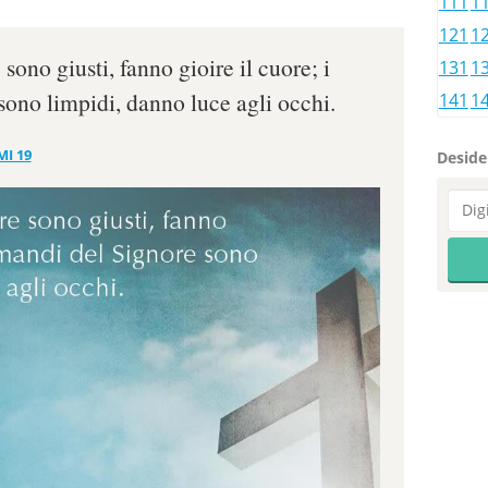
111
1
121
1
sono giusti, fanno gioire il cuore; i
131
1
ono limpidi, danno luce agli occhi.
141
1
MI 19
Desider