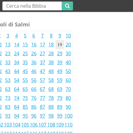
oli di Salmi
2
3
4
5
6
7
8
9
10
2
13
14
15
16
17
18
19
20
2
23
24
25
26
27
28
29
30
2
33
34
35
36
37
38
39
40
2
43
44
45
46
47
48
49
50
2
53
54
55
56
57
58
59
60
2
63
64
65
66
67
68
69
70
2
73
74
75
76
77
78
79
80
2
83
84
85
86
87
88
89
90
2
93
94
95
96
97
98
99
100
02
103
104
105
106
107
108
109
110