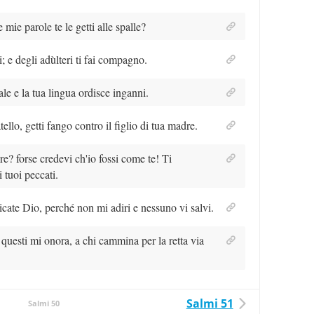
e mie parole te le getti alle spalle?
i; e degli adùlteri ti fai compagno.
e e la tua lingua ordisce inganni.
atello, getti fango contro il figlio di tua madre.
re? forse credevi ch'io fossi come te! Ti
 tuoi peccati.
cate Dio, perché non mi adiri e nessuno vi salvi.
e, questi mi onora, a chi cammina per la retta via
Salmi 51
Salmi 50