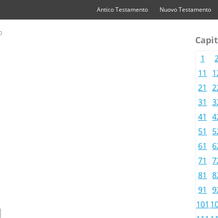
Antico Testamento
Nuovo Testamento
0
Capit
1
11
1
21
2
31
3
41
4
51
5
61
6
71
7
81
8
91
9
101
1