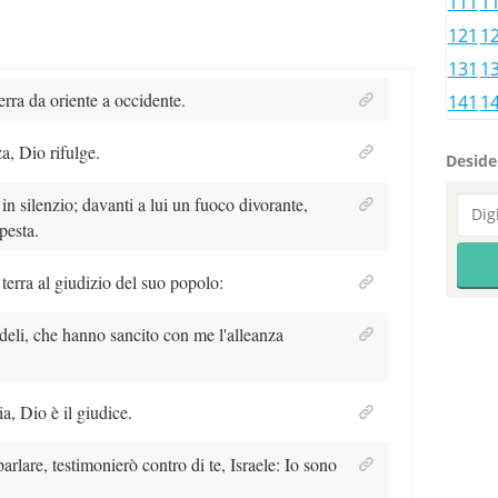
111
1
121
1
131
1
rra da oriente a occidente.
141
1
a, Dio rifulge.
Desider
in silenzio; davanti a lui un fuoco divorante,
pesta.
a terra al giudizio del suo popolo:
edeli, che hanno sancito con me l'alleanza
ia, Dio è il giudice.
rlare, testimonierò contro di te, Israele: Io sono