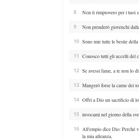
8
Non ti rimprovero per i tuoi s
9
Non prenderò giovenchi dalla t
10
Sono mie tutte le bestie della
11
Conosco tutti gli uccelli del
12
Se avessi fame, a te non lo d
13
Mangerò forse la carne dei tor
14
Offri a Dio un sacrificio di lo
15
invocami nel giorno della sven
16
All'empio dice Dio: Perché va
la mia alleanza,