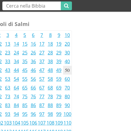
oli di Salmi
2
3
4
5
6
7
8
9
10
2
13
14
15
16
17
18
19
20
2
23
24
25
26
27
28
29
30
2
33
34
35
36
37
38
39
40
2
43
44
45
46
47
48
49
50
2
53
54
55
56
57
58
59
60
2
63
64
65
66
67
68
69
70
2
73
74
75
76
77
78
79
80
2
83
84
85
86
87
88
89
90
2
93
94
95
96
97
98
99
100
02
103
104
105
106
107
108
109
110