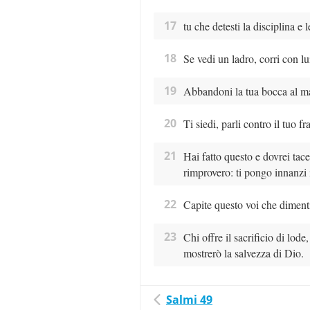
17
tu che detesti la disciplina e l
18
Se vedi un ladro, corri con lu
19
Abbandoni la tua bocca al mal
20
Ti siedi, parli contro il tuo fr
21
Hai fatto questo e dovrei tace
rimprovero: ti pongo innanzi i
22
Capite questo voi che dimenti
23
Chi offre il sacrificio di lod
mostrerò la salvezza di Dio.
Salmi 49