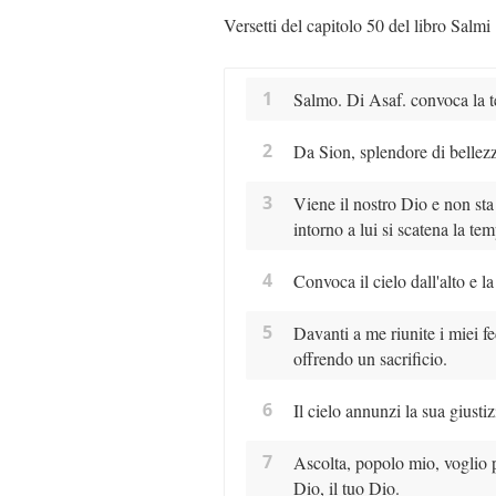
Versetti del capitolo 50 del libro Salmi
1
Salmo. Di Asaf. convoca la te
2
Da Sion, splendore di bellezz
3
Viene il nostro Dio e non sta 
intorno a lui si scatena la tem
4
Convoca il cielo dall'alto e l
5
Davanti a me riunite i miei f
offrendo un sacrificio.
6
Il cielo annunzi la sua giustiz
7
Ascolta, popolo mio, voglio pa
Dio, il tuo Dio.