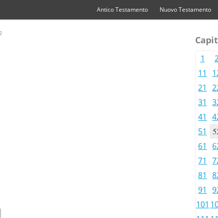
Antico Testamento
Nuovo Testamento
2
Capit
1
11
1
21
2
31
3
41
4
51
5
61
6
71
7
81
8
91
9
101
1