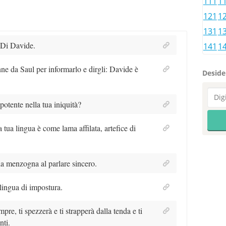
111
1
121
1
131
1
 Di Davide.
141
1
 da Saul per informarlo e dirgli: Davide è
Desider
potente nella tua iniquità?
a tua lingua è come lama affilata, artefice di
 la menzogna al parlare sincero.
lingua di impostura.
pre, ti spezzerà e ti strapperà dalla tenda e ti
nti.