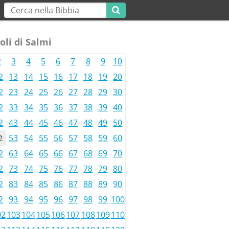
oli di Salmi
2
3
4
5
6
7
8
9
10
2
13
14
15
16
17
18
19
20
2
23
24
25
26
27
28
29
30
2
33
34
35
36
37
38
39
40
2
43
44
45
46
47
48
49
50
2
53
54
55
56
57
58
59
60
2
63
64
65
66
67
68
69
70
2
73
74
75
76
77
78
79
80
2
83
84
85
86
87
88
89
90
2
93
94
95
96
97
98
99
100
02
103
104
105
106
107
108
109
110