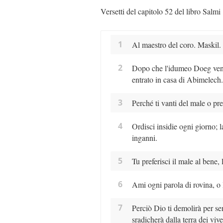
Versetti del capitolo 52 del libro Salmi
1
Al maestro del coro. Maskil.
2
Dopo che l'idumeo Doeg venne
entrato in casa di Abimelech.
3
Perché ti vanti del male o pre
4
Ordisci insidie ogni giorno; l
inganni.
5
Tu preferisci il male al bene,
6
Ami ogni parola di rovina, o 
7
Perciò Dio ti demolirà per sem
sradicherà dalla terra dei vive