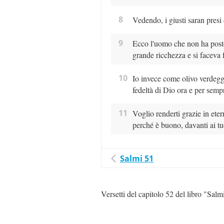
8
Vedendo, i giusti saran presi 
9
Ecco l'uomo che non ha posto
grande ricchezza e si faceva f
10
Io invece come olivo verdegg
fedeltà di Dio ora e per semp
11
Voglio renderti grazie in ete
perché è buono, davanti ai tuo
Salmi 51
Versetti del capitolo 52 del libro "Salm