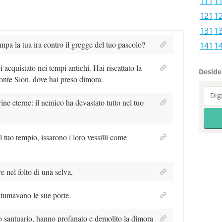
111
1
121
1
131
1
pa la tua ira contro il gregge del tuo pascolo?
141
1
i acquistato nei tempi antichi. Hai riscattato la
Desider
monte Sion, dove hai preso dimora.
vine eterne: il nemico ha devastato tutto nel tuo
 tuo tempio, issarono i loro vessilli come
e nel folto di una selva,
antumavano le sue porte.
o santuario, hanno profanato e demolito la dimora