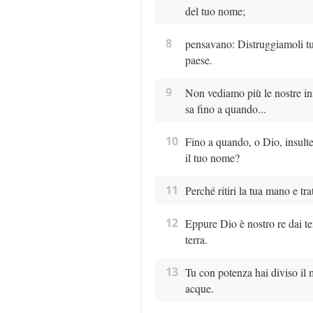
del tuo nome;
8
pensavano: Distruggiamoli tutt
paese.
9
Non vediamo più le nostre ins
sa fino a quando...
10
Fino a quando, o Dio, insulte
il tuo nome?
11
Perché ritiri la tua mano e tra
12
Eppure Dio è nostro re dai te
terra.
13
Tu con potenza hai diviso il m
acque.