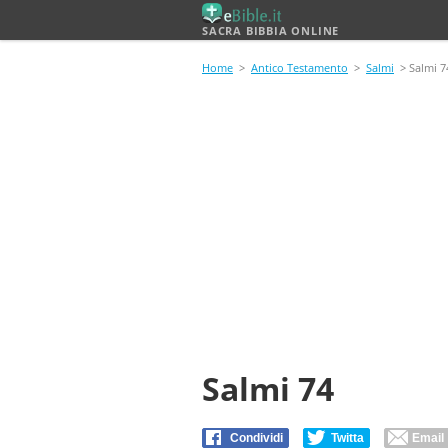
SACRA BIBBIA ONLINE
Home
>
Antico Testamento
>
Salmi
> Salmi 7
Salmi 74
Condividi
Twitta
Email