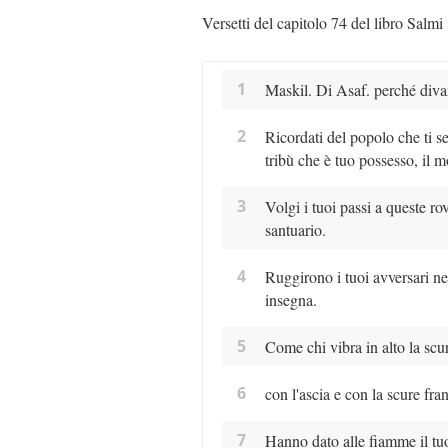
Versetti del capitolo 74 del libro Salmi
1
Maskil. Di Asaf. perché divam
2
Ricordati del popolo che ti se
tribù che è tuo possesso, il 
3
Volgi i tuoi passi a queste ro
santuario.
4
Ruggirono i tuoi avversari nel
insegna.
5
Come chi vibra in alto la scur
6
con l'ascia e con la scure fr
7
Hanno dato alle fiamme il tu