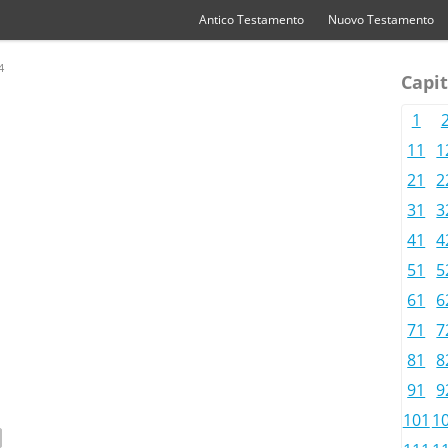
Antico Testamento
Nuovo Testamento
4
Capit
1
11
1
21
2
31
3
41
4
51
5
61
6
71
7
81
8
91
9
101
1