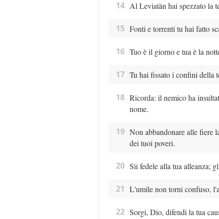
14
Al Leviatàn hai spezzato la te
15
Fonti e torrenti tu hai fatto s
16
Tuo è il giorno e tua è la notte,
17
Tu hai fissato i confini della te
18
Ricorda: il nemico ha insulta
nome.
19
Non abbandonare alle fiere la 
dei tuoi poveri.
20
Sii fedele alla tua alleanza; g
21
L'umile non torni confuso, l'a
22
Sorgi, Dio, difendi la tua caus