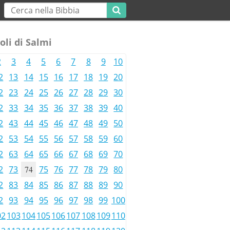
oli di Salmi
2
3
4
5
6
7
8
9
10
2
13
14
15
16
17
18
19
20
2
23
24
25
26
27
28
29
30
2
33
34
35
36
37
38
39
40
2
43
44
45
46
47
48
49
50
2
53
54
55
56
57
58
59
60
2
63
64
65
66
67
68
69
70
2
73
74
75
76
77
78
79
80
2
83
84
85
86
87
88
89
90
2
93
94
95
96
97
98
99
100
02
103
104
105
106
107
108
109
110