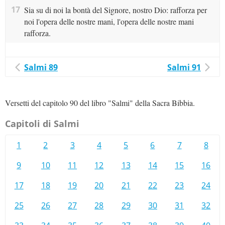
17
Sia su di noi la bontà del Signore, nostro Dio: rafforza per
noi l'opera delle nostre mani, l'opera delle nostre mani
rafforza.
Salmi 89
Salmi 91
Versetti del capitolo 90 del libro "Salmi" della Sacra Bibbia.
Capitoli di Salmi
1
2
3
4
5
6
7
8
9
10
11
12
13
14
15
16
17
18
19
20
21
22
23
24
25
26
27
28
29
30
31
32