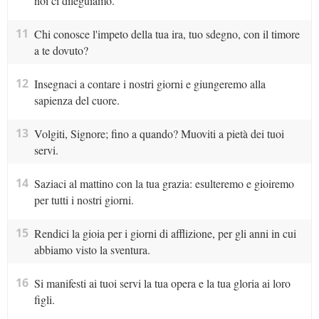
noi ci dileguiamo.
11
Chi conosce l'impeto della tua ira, tuo sdegno, con il timore
a te dovuto?
12
Insegnaci a contare i nostri giorni e giungeremo alla
sapienza del cuore.
13
Volgiti, Signore; fino a quando? Muoviti a pietà dei tuoi
servi.
14
Saziaci al mattino con la tua grazia: esulteremo e gioiremo
per tutti i nostri giorni.
15
Rendici la gioia per i giorni di afflizione, per gli anni in cui
abbiamo visto la sventura.
16
Si manifesti ai tuoi servi la tua opera e la tua gloria ai loro
figli.