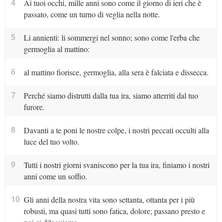
4
Ai tuoi occhi, mille anni sono come il giorno di ieri che è
passato, come un turno di veglia nella notte.
5
Li annienti: li sommergi nel sonno; sono come l'erba che
germoglia al mattino:
6
al mattino fiorisce, germoglia, alla sera è falciata e dissecca.
7
Perché siamo distrutti dalla tua ira, siamo atterriti dal tuo
furore.
8
Davanti a te poni le nostre colpe, i nostri peccati occulti alla
luce del tuo volto.
9
Tutti i nostri giorni svaniscono per la tua ira, finiamo i nostri
anni come un soffio.
10
Gli anni della nostra vita sono settanta, ottanta per i più
robusti, ma quasi tutti sono fatica, dolore; passano presto e