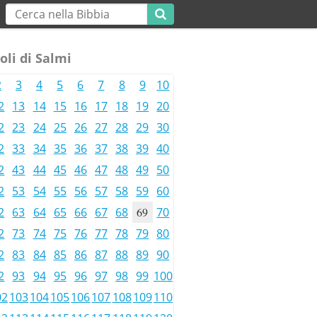
oli di Salmi
2
3
4
5
6
7
8
9
10
2
13
14
15
16
17
18
19
20
2
23
24
25
26
27
28
29
30
2
33
34
35
36
37
38
39
40
2
43
44
45
46
47
48
49
50
2
53
54
55
56
57
58
59
60
2
63
64
65
66
67
68
69
70
2
73
74
75
76
77
78
79
80
2
83
84
85
86
87
88
89
90
2
93
94
95
96
97
98
99
100
02
103
104
105
106
107
108
109
110