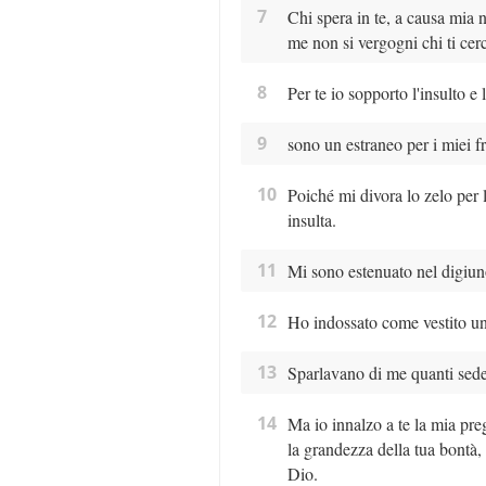
7
Chi spera in te, a causa mia n
me non si vergogni chi ti cerc
8
Per te io sopporto l'insulto e
9
sono un estraneo per i miei fra
10
Poiché mi divora lo zelo per l
insulta.
11
Mi sono estenuato nel digiun
12
Ho indossato come vestito un 
13
Sparlavano di me quanti sedev
14
Ma io innalzo a te la mia pre
la grandezza della tua bontà, 
Dio.