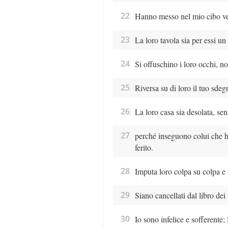
22
Hanno messo nel mio cibo ve
23
La loro tavola sia per essi un 
24
Si offuschino i loro occhi, no
25
Riversa su di loro il tuo sdeg
26
La loro casa sia desolata, sen
27
perché inseguono colui che h
ferito.
28
Imputa loro colpa su colpa e 
29
Siano cancellati dal libro dei v
30
Io sono infelice e sofferente;