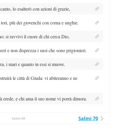
canto, lo esalterò con azioni di grazie,
 tori, più dei giovenchi con corna e unghie.
o; si ravvivi il cuore di chi cerca Dio,
veri e non disprezza i suoi che sono prigionieri.
rra, i mari e quanto in essi si muove.
truirà le città di Giuda: vi abiteranno e ne
arà erede, e chi ama il suo nome vi porrà dimora.
Salmi 70
Salmi 69