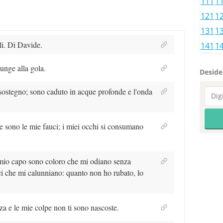
111
1
121
1
131
1
li. Di Davide.
141
1
unge alla gola.
Desider
ostegno; sono caduto in acque profonde e l'onda
rse sono le mie fauci; i miei occhi si consumano
 mio capo sono coloro che mi odiano senza
ci che mi calunniano: quanto non ho rubato, lo
zza e le mie colpe non ti sono nascoste.