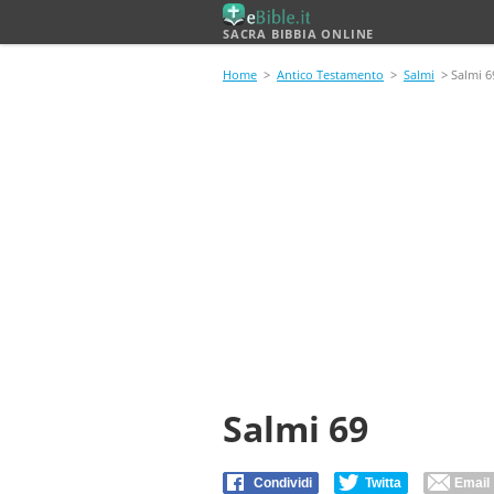
SACRA BIBBIA ONLINE
Home
>
Antico Testamento
>
Salmi
> Salmi 6
Salmi 69
Condividi
Twitta
Email