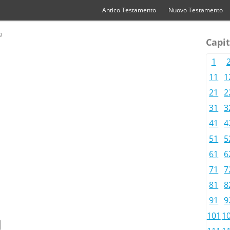
Antico Testamento
Nuovo Testamento
9
Capit
1
11
1
21
2
31
3
41
4
51
5
61
6
71
7
81
8
91
9
101
1