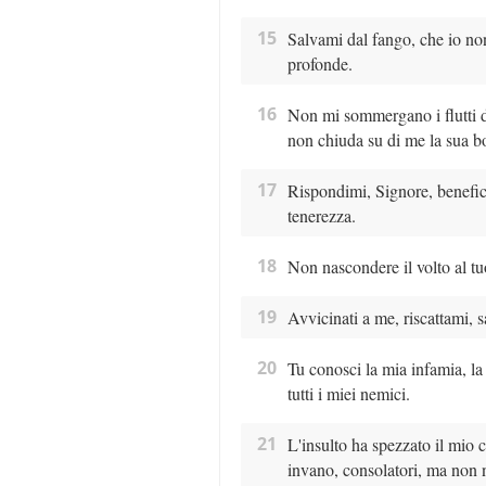
15
Salvami dal fango, che io non
profonde.
16
Non mi sommergano i flutti de
non chiuda su di me la sua b
17
Rispondimi, Signore, benefica
tenerezza.
18
Non nascondere il volto al tu
19
Avvicinati a me, riscattami, 
20
Tu conosci la mia infamia, la
tutti i miei nemici.
21
L'insulto ha spezzato il mio
invano, consolatori, ma non n