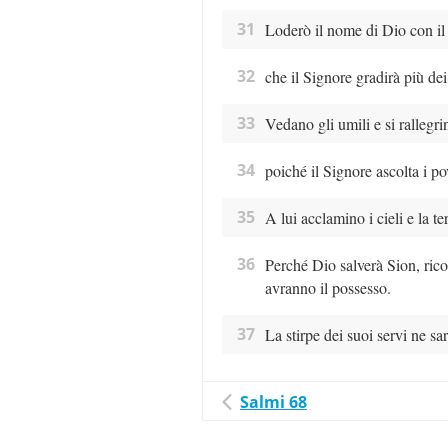
31
Loderò il nome di Dio con il 
32
che il Signore gradirà più dei
33
Vedano gli umili e si rallegrin
34
poiché il Signore ascolta i po
35
A lui acclamino i cieli e la te
36
Perché Dio salverà Sion, ricos
avranno il possesso.
37
La stirpe dei suoi servi ne s
Salmi 68