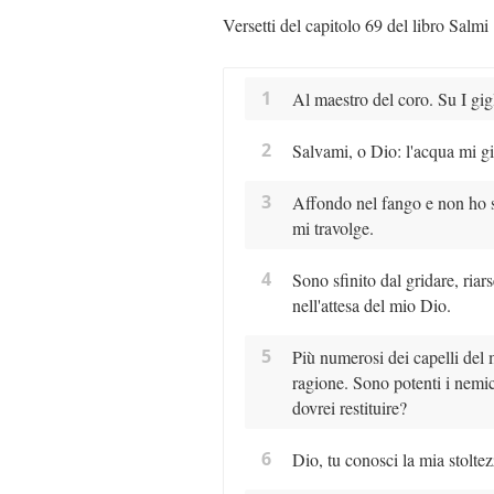
Versetti del capitolo 69 del libro Salmi
1
Al maestro del coro. Su I gig
2
Salvami, o Dio: l'acqua mi gi
3
Affondo nel fango e non ho s
mi travolge.
4
Sono sfinito dal gridare, ria
nell'attesa del mio Dio.
5
Più numerosi dei capelli del
ragione. Sono potenti i nemi
dovrei restituire?
6
Dio, tu conosci la mia stolte