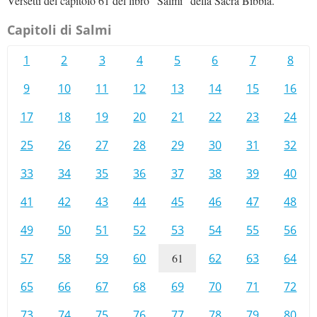
Versetti del capitolo 61 del libro "Salmi" della Sacra Bibbia.
Capitoli di Salmi
1
2
3
4
5
6
7
8
9
10
11
12
13
14
15
16
17
18
19
20
21
22
23
24
25
26
27
28
29
30
31
32
33
34
35
36
37
38
39
40
41
42
43
44
45
46
47
48
49
50
51
52
53
54
55
56
57
58
59
60
61
62
63
64
65
66
67
68
69
70
71
72
73
74
75
76
77
78
79
80