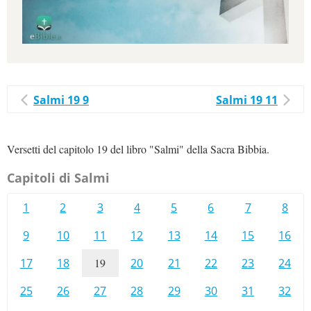
Salmi 19 9
Salmi 19 11
Versetti del capitolo 19 del libro "Salmi" della Sacra Bibbia.
Capitoli di Salmi
1
2
3
4
5
6
7
8
9
10
11
12
13
14
15
16
17
18
19
20
21
22
23
24
25
26
27
28
29
30
31
32