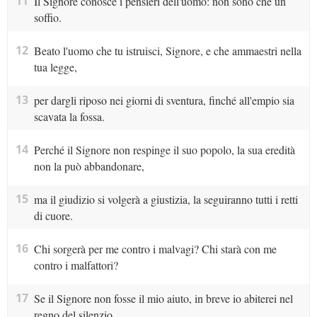
11
Il Signore conosce i pensieri dell'uomo: non sono che un
soffio.
12
Beato l'uomo che tu istruisci, Signore, e che ammaestri nella
tua legge,
13
per dargli riposo nei giorni di sventura, finché all'empio sia
scavata la fossa.
14
Perché il Signore non respinge il suo popolo, la sua eredità
non la può abbandonare,
15
ma il giudizio si volgerà a giustizia, la seguiranno tutti i retti
di cuore.
16
Chi sorgerà per me contro i malvagi? Chi starà con me
contro i malfattori?
17
Se il Signore non fosse il mio aiuto, in breve io abiterei nel
regno del silenzio.