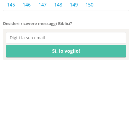
145
146
147
148
149
150
Desideri ricevere messaggi Biblici?