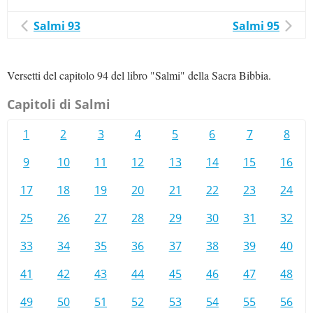
Salmi 93
Salmi 95
Versetti del capitolo 94 del libro "Salmi" della Sacra Bibbia.
Capitoli di Salmi
1
2
3
4
5
6
7
8
9
10
11
12
13
14
15
16
17
18
19
20
21
22
23
24
25
26
27
28
29
30
31
32
33
34
35
36
37
38
39
40
41
42
43
44
45
46
47
48
49
50
51
52
53
54
55
56