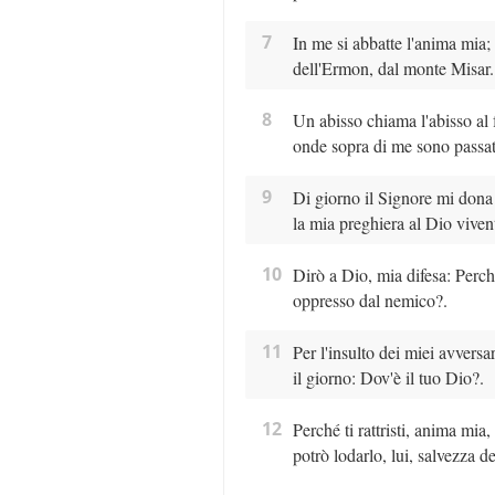
7
In me si abbatte l'anima mia;
dell'Ermon, dal monte Misar.
8
Un abisso chiama l'abisso al fr
onde sopra di me sono passat
9
Di giorno il Signore mi dona l
la mia preghiera al Dio viven
10
Dirò a Dio, mia difesa: Perch
oppresso dal nemico?.
11
Per l'insulto dei miei avversa
il giorno: Dov'è il tuo Dio?.
12
Perché ti rattristi, anima mi
potrò lodarlo, lui, salvezza d