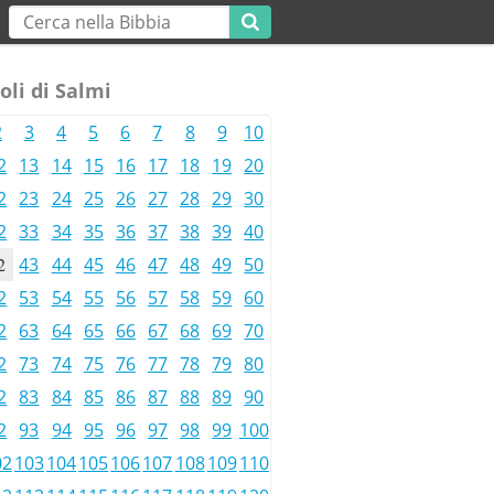
oli di Salmi
2
3
4
5
6
7
8
9
10
2
13
14
15
16
17
18
19
20
2
23
24
25
26
27
28
29
30
2
33
34
35
36
37
38
39
40
2
43
44
45
46
47
48
49
50
2
53
54
55
56
57
58
59
60
2
63
64
65
66
67
68
69
70
2
73
74
75
76
77
78
79
80
2
83
84
85
86
87
88
89
90
2
93
94
95
96
97
98
99
100
02
103
104
105
106
107
108
109
110