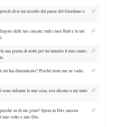
 perciò di te mi ricordo dal paese del Giordano e
agore delle tue cascate; tutti i tuoi flutti e le tue
i.
a sua grazia di notte per lui innalzo il mio canto:
te.
é mi hai dimenticato? Perché triste me ne vado,
ri sono infrante le mie ossa; essi dicono a me tutto
a, perché su di me gemi? Spera in Dio: ancora
el mio volto e mio Dio.