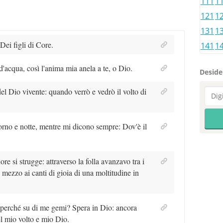
111
1
121
1
131
1
Dei figli di Core.
141
1
d'acqua, così l'anima mia anela a te, o Dio.
Desider
el Dio vivente: quando verrò e vedrò il volto di
rno e notte, mentre mi dicono sempre: Dov'è il
ore si strugge: attraverso la folla avanzavo tra i
n mezzo ai canti di gioia di una moltitudine in
a, perché su di me gemi? Spera in Dio: ancora
el mio volto e mio Dio.