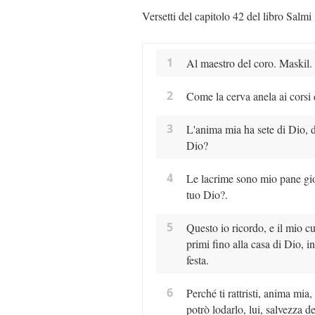
Versetti del capitolo 42 del libro Salmi
1
Al maestro del coro. Maskil. 
2
Come la cerva anela ai corsi 
3
L'anima mia ha sete di Dio, d
Dio?
4
Le lacrime sono mio pane gio
tuo Dio?.
5
Questo io ricordo, e il mio cu
primi fino alla casa di Dio, i
festa.
6
Perché ti rattristi, anima mi
potrò lodarlo, lui, salvezza d