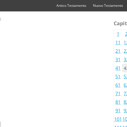
Antico Testamento
Nuovo Testamento
2
Capit
1
11
1
21
2
31
3
41
4
51
5
61
6
71
7
81
8
91
9
101
1