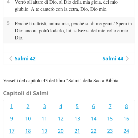
4
Verrò all'altare di Dio, al Dio della mia gioia, del mio
giubilo. A te canterò con la cetra, Dio, Dio mio.
5
Perché ti rattristi, anima mia, perché su di me gemi? Spera in
Dio: ancora potrò lodarlo, lui, salvezza del mio volto e mio
Dio.
Salmi 42
Salmi 44
Versetti del capitolo 43 del libro "Salmi" della Sacra Bibbia.
Capitoli di Salmi
1
2
3
4
5
6
7
8
9
10
11
12
13
14
15
16
17
18
19
20
21
22
23
24