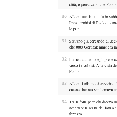
città, e pensavano che Paolo 
30
Allora tutta la città fu in su
Impadronitisi di Paolo, lo tr
le porte.
31
Stavano gia cercando di uccid
che tutta Gerusalemme era in 
32
Immediatamente egli prese con
verso i rivoltosi. Alla vista d
Paolo.
33
Allora il tribuno si avvicinò,
catene; intanto s'informava ch
34
Tra la folla però chi diceva un
accertare la realtà dei fatti 
fortezza.