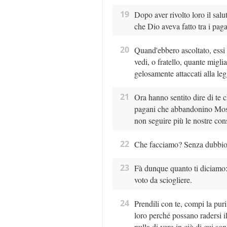
19
Dopo aver rivolto loro il salu
che Dio aveva fatto tra i pag
20
Quand'ebbero ascoltato, essi 
vedi, o fratello, quante migli
gelosamente attaccati alla leg
21
Ora hanno sentito dire di te c
pagani che abbandonino Mosè,
non seguire più le nostre con
22
Che facciamo? Senza dubbio v
23
Fà dunque quanto ti diciamo:
voto da sciogliere.
24
Prendili con te, compi la pur
loro perché possano radersi i
nulla di vero in ciò di cui so