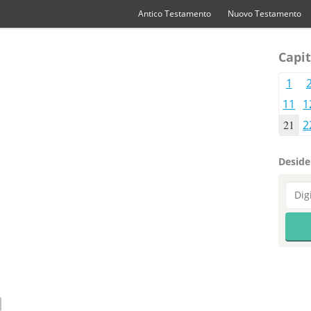
Antico Testamento
Nuovo Testamento
Capit
1
11
1
21
2
Desider