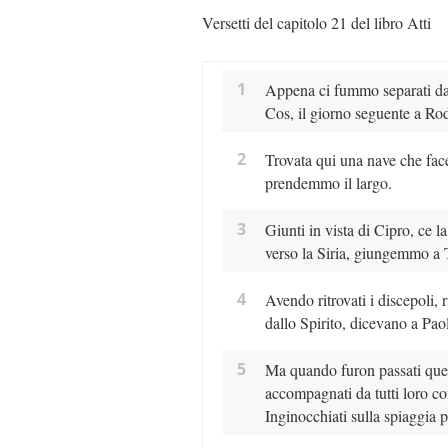
Versetti del capitolo 21 del libro Atti
1
Appena ci fummo separati da
Cos, il giorno seguente a Rod
2
Trovata qui una nave che face
prendemmo il largo.
3
Giunti in vista di Cipro, ce 
verso la Siria, giungemmo a T
4
Avendo ritrovati i discepoli,
dallo Spirito, dicevano a Pa
5
Ma quando furon passati que
accompagnati da tutti loro con 
Inginocchiati sulla spiaggia