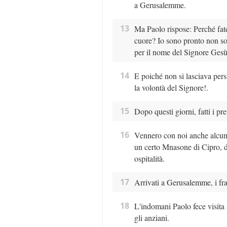
a Gerusalemme.
13
Ma Paolo rispose: Perché fate
cuore? Io sono pronto non so
per il nome del Signore Gesù
14
E poiché non si lasciava pers
la volontà del Signore!.
15
Dopo questi giorni, fatti i p
16
Vennero con noi anche alcuni
un certo Mnasone di Cipro, d
ospitalità.
17
Arrivati a Gerusalemme, i fra
18
L'indomani Paolo fece visita
gli anziani.