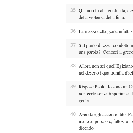
35
Quando fu alla gradinata, dove
della violenza della folla.
36
La massa della gente infatti 
37
Sul punto di esser condotto ne
una parola?. Conosci il greco
38
Allora non sei quell'Egiziano
nel deserto i quattromila ribel
39
Rispose Paolo: Io sono un Giu
non certo senza importanza. M
gente.
40
Avendo egli acconsentito, Pao
mano al popolo e, fattosi un g
dicendo: