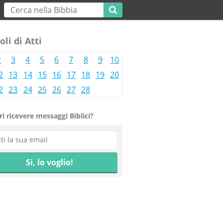
oli di Atti
2
3
4
5
6
7
8
9
10
2
13
14
15
16
17
18
19
20
2
23
24
25
26
27
28
i ricevere messaggi Biblici?