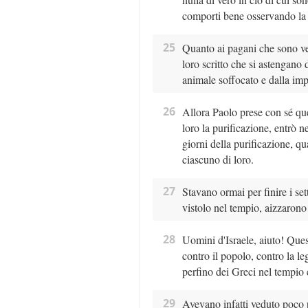
comporti bene osservando la 
25
Quanto ai pagani che sono ve
loro scritto che si astengano d
animale soffocato e dalla imp
26
Allora Paolo prese con sé que
loro la purificazione, entrò 
giorni della purificazione, qu
ciascuno di loro.
27
Stavano ormai per finire i set
vistolo nel tempio, aizzarono 
28
Uomini d'Israele, aiuto! Que
contro il popolo, contro la l
perfino dei Greci nel tempio 
29
Avevano infatti veduto poco 