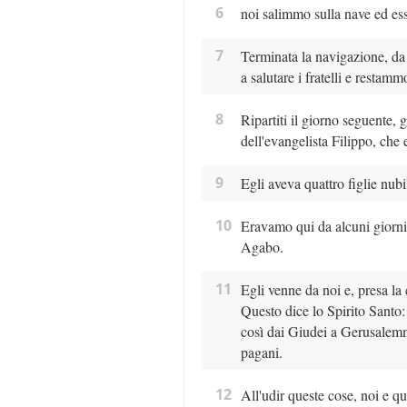
6
noi salimmo sulla nave ed ess
7
Terminata la navigazione, 
a salutare i fratelli e restam
8
Ripartiti il giorno seguente,
dell'evangelista Filippo, che 
9
Egli aveva quattro figlie nubi
10
Eravamo qui da alcuni giorni
Agabo.
11
Egli venne da noi e, presa la c
Questo dice lo Spirito Santo:
così dai Giudei a Gerusalemm
pagani.
12
All'udir queste cose, noi e 