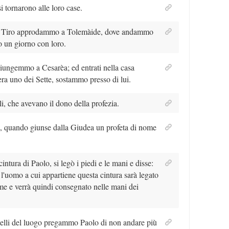
i tornarono alle loro case.
da Tiro approdammo a Tolemàide, dove andammo
mo un giorno con loro.
 giungemmo a Cesarèa; ed entrati nella casa
era uno dei Sette, sostammo presso di lui.
li, che avevano il dono della profezia.
, quando giunse dalla Giudea un profeta di nome
intura di Paolo, si legò i piedi e le mani e disse:
 l'uomo a cui appartiene questa cintura sarà legato
e e verrà quindi consegnato nelle mani dei
quelli del luogo pregammo Paolo di non andare più