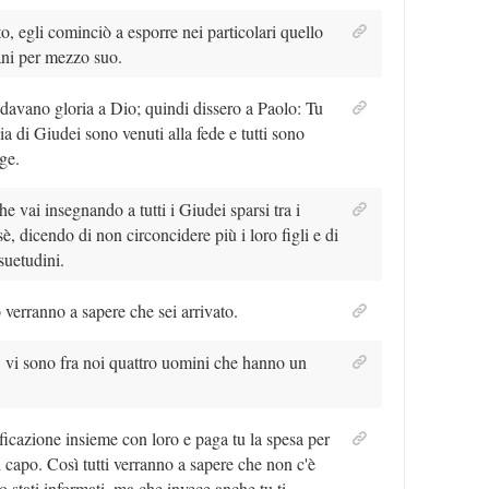
to, egli cominciò a esporre nei particolari quello
ani per mezzo suo.
davano gloria a Dio; quindi dissero a Paolo: Tu
aia di Giudei sono venuti alla fede e tutti sono
ge.
he vai insegnando a tutti i Giudei sparsi tra i
 dicendo di non circoncidere più i loro figli e di
suetudini.
erranno a sapere che sei arrivato.
 vi sono fra noi quattro uomini che hanno un
ificazione insieme con loro e paga tu la spesa per
l capo. Così tutti verranno a sapere che non c'è
no stati informati, ma che invece anche tu ti