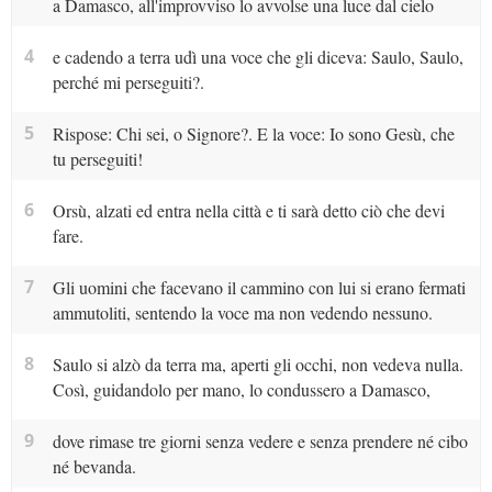
a Damasco, all'improvviso lo avvolse una luce dal cielo
4
e cadendo a terra udì una voce che gli diceva: Saulo, Saulo,
perché mi perseguiti?.
5
Rispose: Chi sei, o Signore?. E la voce: Io sono Gesù, che
tu perseguiti!
6
Orsù, alzati ed entra nella città e ti sarà detto ciò che devi
fare.
7
Gli uomini che facevano il cammino con lui si erano fermati
ammutoliti, sentendo la voce ma non vedendo nessuno.
8
Saulo si alzò da terra ma, aperti gli occhi, non vedeva nulla.
Così, guidandolo per mano, lo condussero a Damasco,
9
dove rimase tre giorni senza vedere e senza prendere né cibo
né bevanda.