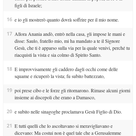
figli di Israele;
16
e io gli mostrerò quanto dovrà soffrire per il mio nome.
17
Allora Anania andò, entrò nella casa, gli impose le mani e
disse: Saulo, fratello mio, mi ha mandato a te il Signore
Gesù, che ti è apparso sulla via per la quale venivi, perché tu
riacquisti la vista e sia colmo di Spirito Santo.
18
E improvvisamente gli caddero dagli occhi come delle
squame e ricuperò la vista; fu subito battezzato,
19
poi prese cibo e le forze gli ritornarono. Rimase alcuni giorni
insieme ai discepoli che erano a Damasco,
20
e subito nelle sinagoghe proclamava Gesù Figlio di Dio.
21
E tutti quelli che lo ascoltavano si meravigliavano e
dicevano: Ma costui non è quel tale che a Gerusalemme