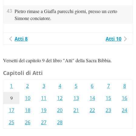
43
Pietro rimase a Giaffa parecchi giorni, presso un certo
Simone conciatore.
Atti 8
Atti 10
Versetti del capitolo 9 del libro "Atti" della Sacra Bibbia.
Capitoli di Atti
1
2
3
4
5
6
7
8
9
10
11
12
13
14
15
16
17
18
19
20
21
22
23
24
25
26
27
28