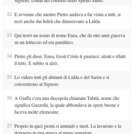
Signore, colma del conforto dello Spirito Santo.
32
E avvenne che mentre Pietro andava a far visita a tutti, si
recò anche dai fedeli che dimoravano a Lidda.
33
Qui trovò un uomo di nome Enea, che da otto anni giaceva
su un lettuccio ed era paralitico.
34
Pietro gli disse: Enea, Gesù Cristo ti guarisce; alzati e rifatti
il letto. E subito si alzò.
35
Lo videro tutti gli abitanti di Lidda e del Saròn e si
convertirono al Signore.
36
A Giaffa c'era una discepola chiamata Tabità, nome che
significa Gazzella, la quale abbondava in opere buone e
faceva molte elemosine.
37
Proprio in quei giorni si ammalò e morì. La lavarono e la
deposero in una stanza al piano superiore.