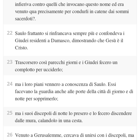
infieriva contro quelli che invocano questo nome ed era
venuto qua precisamente per condurli in catene dai sommi
sacerdoti?.
22
Saulo frattanto si rinfrancava sempre più e confondeva i
Giudei residenti a Damasco, dimostrando che Gesù è il
Cristo.
23
Trascorsero così parecchi giorni e i Giudei fecero un
complotto per ucciderlo;
24
ma i loro piani vennero a conoscenza di Saulo. Essi
facevano la guardia anche alle porte della città di giorno e di
notte per sopprimerlo;
25
ma i suoi discepoli di notte lo presero e lo fecero discendere
dalle mura, calandolo in una cesta.
26
Venuto a Gerusalemme, cercava di unirsi con i discepoli, ma