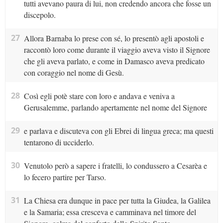
tutti avevano paura di lui, non credendo ancora che fosse un
discepolo.
27
Allora Barnaba lo prese con sé, lo presentò agli apostoli e
raccontò loro come durante il viaggio aveva visto il Signore
che gli aveva parlato, e come in Damasco aveva predicato
con coraggio nel nome di Gesù.
28
Così egli potè stare con loro e andava e veniva a
Gerusalemme, parlando apertamente nel nome del Signore
29
e parlava e discuteva con gli Ebrei di lingua greca; ma questi
tentarono di ucciderlo.
30
Venutolo però a sapere i fratelli, lo condussero a Cesarèa e
lo fecero partire per Tarso.
31
La Chiesa era dunque in pace per tutta la Giudea, la Galilea
e la Samaria; essa cresceva e camminava nel timore del