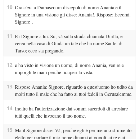
10
Ora c'era a Damasco un discepolo di nome Anania e il
Signore in una visione gli disse: Anania!. Rispose: Eccomi,
Signore!.
11
E il Signore a lui: Su, và sulla strada chiamata Diritta, e
cerca nella casa di Giuda un tale che ha nome Saulo, di
Tarso; ecco sta pregando,
12
e ha visto in visione un uomo, di nome Anania, venire e
imporgli le mani perché ricuperi la vista.
13
Rispose Anania: Signore, riguardo a quest'uomo ho udito da
molti tutto il male che ha fatto ai tuoi fedeli in Gerusalemme.
14
Inoltre ha l'autorizzazione dai sommi sacerdoti di arrestare
tutti quelli che invocano il tuo nome.
15
Ma il Signore disse: Và, perché egli è per me uno strumento
eletto per portare il mio nome dinanzi ai popoli, ai re e ai