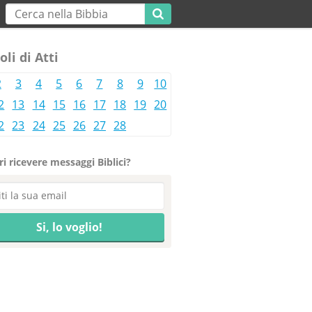
oli di Atti
2
3
4
5
6
7
8
9
10
2
13
14
15
16
17
18
19
20
2
23
24
25
26
27
28
i ricevere messaggi Biblici?