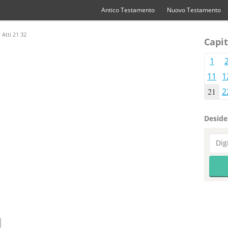
Antico Testamento
Nuovo Testamento
 Atti 21 32
Capit
1
11
1
21
2
Desider