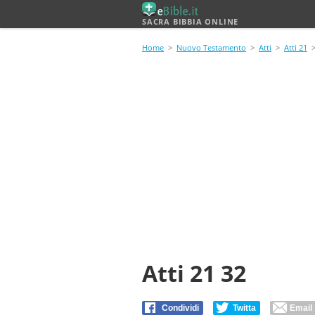
SACRA BIBBIA ONLINE
Home
>
Nuovo Testamento
>
Atti
>
Atti 21
>
Atti 21 32
Condividi
Twitta
Email