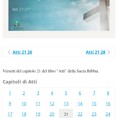
Atti 21 26
Atti 21 28
Versetti del capitolo 21 del libro "Atti" della Sacra Bibbia.
Capitoli di Atti
1
2
3
4
5
6
7
8
9
10
11
12
13
14
15
16
17
18
19
20
21
22
23
24