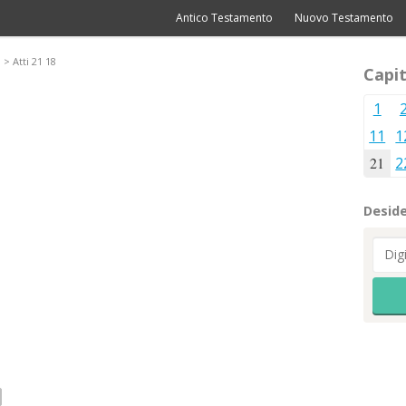
Antico Testamento
Nuovo Testamento
> Atti 21 18
Capit
1
11
1
21
2
Deside