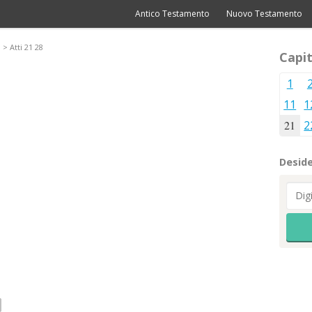
Antico Testamento
Nuovo Testamento
> Atti 21 28
Capit
1
11
1
21
2
Deside