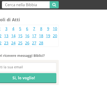
oli di Atti
2
3
4
5
6
7
8
9
10
2
13
14
15
16
17
18
19
20
2
23
24
25
26
27
28
i ricevere messaggi Biblici?