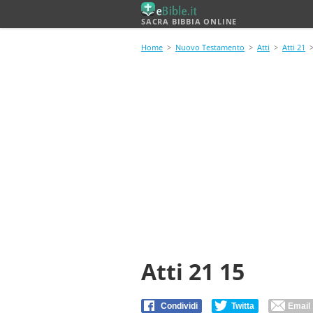
SACRA BIBBIA ONLINE
Home
>
Nuovo Testamento
>
Atti
>
Atti 21
>
Atti 21 15
Condividi
Twitta
Email