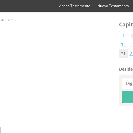
Antico Testamento
Nuovo Testamento
 Atti 21 15
Capit
1
11
1
21
2
Desider