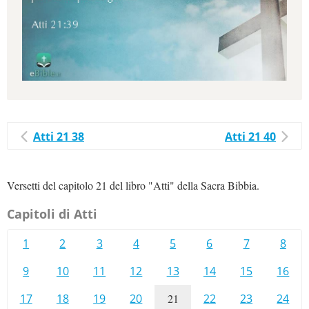
Atti 21 38
Atti 21 40
Versetti del capitolo 21 del libro "Atti" della Sacra Bibbia.
Capitoli di Atti
1
2
3
4
5
6
7
8
9
10
11
12
13
14
15
16
17
18
19
20
21
22
23
24