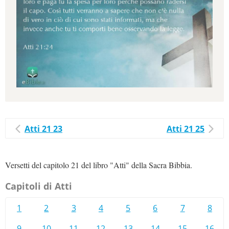
Atti 21 23
Atti 21 25
Versetti del capitolo 21 del libro "Atti" della Sacra Bibbia.
Capitoli di Atti
1
2
3
4
5
6
7
8
9
10
11
12
13
14
15
16