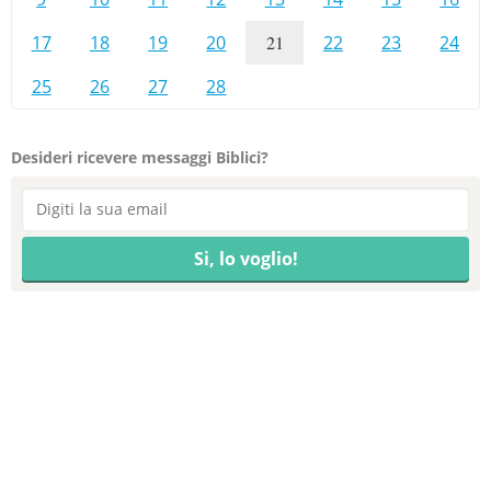
17
18
19
20
21
22
23
24
25
26
27
28
Desideri ricevere messaggi Biblici?