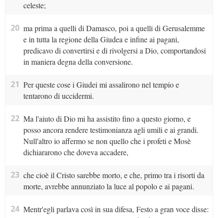
celeste;
20
ma prima a quelli di Damasco, poi a quelli di Gerusalemme
e in tutta la regione della Giudea e infine ai pagani,
predicavo di convertirsi e di rivolgersi a Dio, comportandosi
in maniera degna della conversione.
21
Per queste cose i Giudei mi assalirono nel tempio e
tentarono di uccidermi.
22
Ma l'aiuto di Dio mi ha assistito fino a questo giorno, e
posso ancora rendere testimonianza agli umili e ai grandi.
Null'altro io affermo se non quello che i profeti e Mosè
dichiararono che doveva accadere,
23
che cioè il Cristo sarebbe morto, e che, primo tra i risorti da
morte, avrebbe annunziato la luce al popolo e ai pagani.
24
Mentr'egli parlava così in sua difesa, Festo a gran voce disse: