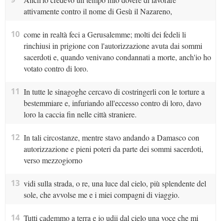
attivamente contro il nome di Gesù il Nazareno,
10
come in realtà feci a Gerusalemme; molti dei fedeli li
rinchiusi in prigione con l'autorizzazione avuta dai sommi
sacerdoti e, quando venivano condannati a morte, anch'io ho
votato contro di loro.
11
In tutte le sinagoghe cercavo di costringerli con le torture a
bestemmiare e, infuriando all'eccesso contro di loro, davo
loro la caccia fin nelle città straniere.
12
In tali circostanze, mentre stavo andando a Damasco con
autorizzazione e pieni poteri da parte dei sommi sacerdoti,
verso mezzogiorno
13
vidi sulla strada, o re, una luce dal cielo, più splendente del
sole, che avvolse me e i miei compagni di viaggio.
14
Tutti cademmo a terra e io udii dal cielo una voce che mi