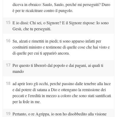
diceva in ebraico: Saulo, Saulo, perché mi perseguiti? Duro
è per te ricalcitrare contro il pungolo.
15
E io dissi: Chi sei, o Signore? E il Signore rispose: Io sono
Gesù, che tu perseguiti.
16
Su, alzati e rimettiti in piedi; ti sono apparso infatti per
costituirti ministro e testimone di quelle cose che hai visto e
di quelle per cui ti apparirò ancora.
17
Per questo ti libererò dal popolo e dai pagani, ai quali ti
mando
18
ad aprir loro gli occhi, perché passino dalle tenebre alla luce
e dal potere di satana a Dio e ottengano la remissione dei
peccati e l'eredità in mezzo a coloro che sono stati santificati
per la fede in me.
19
Pertanto, o re Agrippa, io non ho disobbedito alla visione