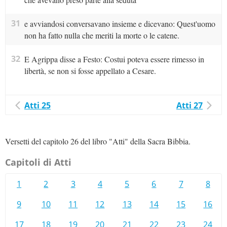
31
e avviandosi conversavano insieme e dicevano: Quest'uomo
non ha fatto nulla che meriti la morte o le catene.
32
E Agrippa disse a Festo: Costui poteva essere rimesso in
libertà, se non si fosse appellato a Cesare.
Atti 25
Atti 27
Versetti del capitolo 26 del libro "Atti" della Sacra Bibbia.
Capitoli di Atti
1
2
3
4
5
6
7
8
9
10
11
12
13
14
15
16
17
18
19
20
21
22
23
24