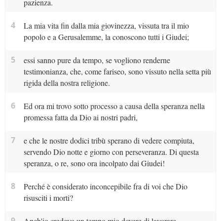
pazienza.
4
La mia vita fin dalla mia giovinezza, vissuta tra il mio
popolo e a Gerusalemme, la conoscono tutti i Giudei;
5
essi sanno pure da tempo, se vogliono renderne
testimonianza, che, come fariseo, sono vissuto nella setta più
rigida della nostra religione.
6
Ed ora mi trovo sotto processo a causa della speranza nella
promessa fatta da Dio ai nostri padri,
7
e che le nostre dodici tribù sperano di vedere compiuta,
servendo Dio notte e giorno con perseveranza. Di questa
speranza, o re, sono ora incolpato dai Giudei!
8
Perché è considerato inconcepibile fra di voi che Dio
risusciti i morti?
9
Anch'io credevo un tempo mio dovere di lavorare