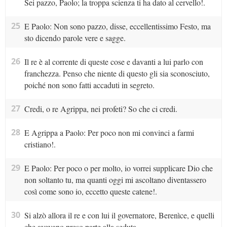
Sei pazzo, Paolo; la troppa scienza ti ha dato al cervello!.
25
E Paolo: Non sono pazzo, disse, eccellentissimo Festo, ma
sto dicendo parole vere e sagge.
26
Il re è al corrente di queste cose e davanti a lui parlo con
franchezza. Penso che niente di questo gli sia sconosciuto,
poiché non sono fatti accaduti in segreto.
27
Credi, o re Agrippa, nei profeti? So che ci credi.
28
E Agrippa a Paolo: Per poco non mi convinci a farmi
cristiano!.
29
E Paolo: Per poco o per molto, io vorrei supplicare Dio che
non soltanto tu, ma quanti oggi mi ascoltano diventassero
così come sono io, eccetto queste catene!.
30
Si alzò allora il re e con lui il governatore, Berenìce, e quelli
che avevano preso parte alla seduta