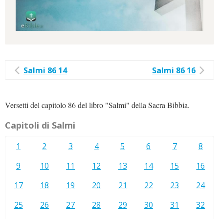
Salmi 86 14
Salmi 86 16
Versetti del capitolo 86 del libro "Salmi" della Sacra Bibbia.
Capitoli di Salmi
1
2
3
4
5
6
7
8
9
10
11
12
13
14
15
16
17
18
19
20
21
22
23
24
25
26
27
28
29
30
31
32