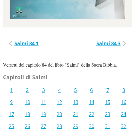
Salmi 84 1
Salmi 84 3
Versetti del capitolo 84 del libro "Salmi" della Sacra Bibbia.
Capitoli di Salmi
1
2
3
4
5
6
7
8
9
10
11
12
13
14
15
16
17
18
19
20
21
22
23
24
25
26
27
28
29
30
31
32