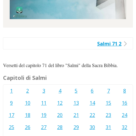
Salmi 71 2
Versetti del capitolo 71 del libro "Salmi" della Sacra Bibbia.
Capitoli di Salmi
1
2
3
4
5
6
7
8
9
10
11
12
13
14
15
16
17
18
19
20
21
22
23
24
25
26
27
28
29
30
31
32