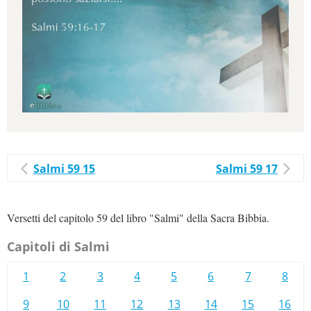
Salmi 59 15
Salmi 59 17
Versetti del capitolo 59 del libro "Salmi" della Sacra Bibbia.
Capitoli di Salmi
1
2
3
4
5
6
7
8
9
10
11
12
13
14
15
16