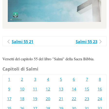
Salmi 55 21
Salmi 55 23
Versetti del capitolo 55 del libro "Salmi" della Sacra Bibbia.
Capitoli di Salmi
1
2
3
4
5
6
7
8
9
10
11
12
13
14
15
16
17
18
19
20
21
22
23
24
25
26
27
28
29
30
31
32