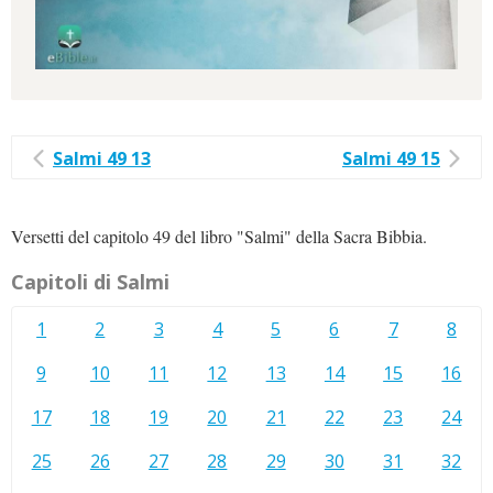
Salmi 49 13
Salmi 49 15
Versetti del capitolo 49 del libro "Salmi" della Sacra Bibbia.
Capitoli di Salmi
1
2
3
4
5
6
7
8
9
10
11
12
13
14
15
16
17
18
19
20
21
22
23
24
25
26
27
28
29
30
31
32