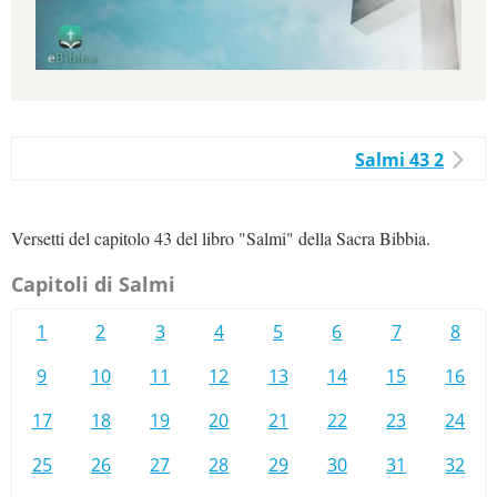
Salmi 43 2
Versetti del capitolo 43 del libro "Salmi" della Sacra Bibbia.
Capitoli di Salmi
1
2
3
4
5
6
7
8
9
10
11
12
13
14
15
16
17
18
19
20
21
22
23
24
25
26
27
28
29
30
31
32