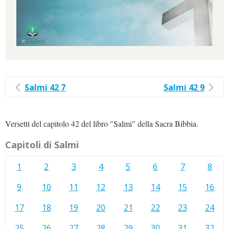
Salmi 42 7
Salmi 42 9
Versetti del capitolo 42 del libro "Salmi" della Sacra Bibbia.
Capitoli di Salmi
1
2
3
4
5
6
7
8
9
10
11
12
13
14
15
16
17
18
19
20
21
22
23
24
25
26
27
28
29
30
31
32