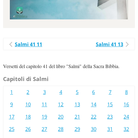
Salmi 41 11
Salmi 41 13
Versetti del capitolo 41 del libro "Salmi" della Sacra Bibbia.
Capitoli di Salmi
1
2
3
4
5
6
7
8
9
10
11
12
13
14
15
16
17
18
19
20
21
22
23
24
25
26
27
28
29
30
31
32