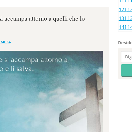
111
1
121
1
si accampa attorno a quelli che lo
131
1
141
1
MI 34
Deside