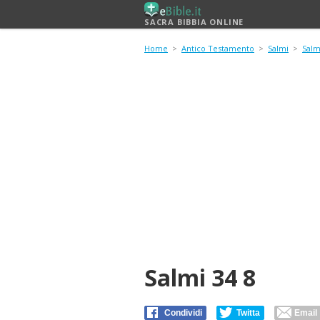
SACRA BIBBIA ONLINE
Home
>
Antico Testamento
>
Salmi
>
Salm
Salmi 34 8
Condividi
Twitta
Email