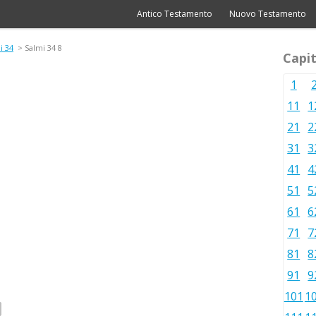
Antico Testamento
Nuovo Testamento
i 34
> Salmi 34 8
Capit
1
11
1
21
2
31
3
41
4
51
5
61
6
71
7
81
8
91
9
101
1