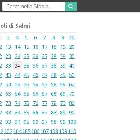
oli di Salmi
2
3
4
5
6
7
8
9
10
2
13
14
15
16
17
18
19
20
2
23
24
25
26
27
28
29
30
2
33
34
35
36
37
38
39
40
2
43
44
45
46
47
48
49
50
2
53
54
55
56
57
58
59
60
2
63
64
65
66
67
68
69
70
2
73
74
75
76
77
78
79
80
2
83
84
85
86
87
88
89
90
2
93
94
95
96
97
98
99
100
02
103
104
105
106
107
108
109
110