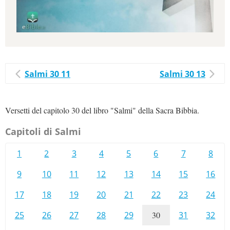
Salmi 30 11
Salmi 30 13
Versetti del capitolo 30 del libro "Salmi" della Sacra Bibbia.
Capitoli di Salmi
1
2
3
4
5
6
7
8
9
10
11
12
13
14
15
16
17
18
19
20
21
22
23
24
25
26
27
28
29
30
31
32