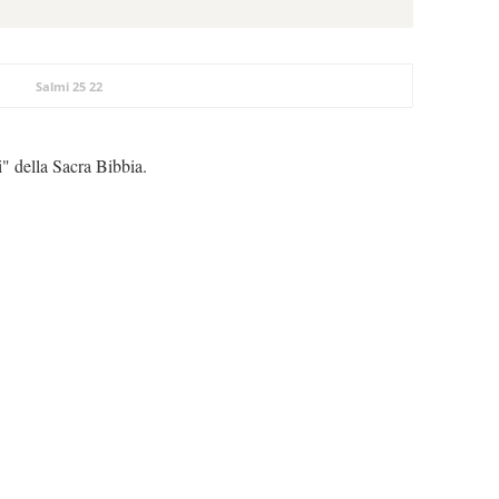
Salmi 25 22
i" della Sacra Bibbia.