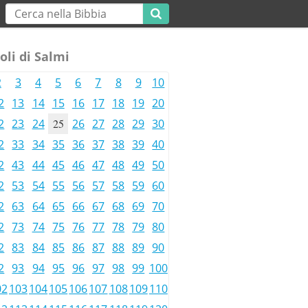
oli di Salmi
2
3
4
5
6
7
8
9
10
2
13
14
15
16
17
18
19
20
2
23
24
25
26
27
28
29
30
2
33
34
35
36
37
38
39
40
2
43
44
45
46
47
48
49
50
2
53
54
55
56
57
58
59
60
2
63
64
65
66
67
68
69
70
2
73
74
75
76
77
78
79
80
2
83
84
85
86
87
88
89
90
2
93
94
95
96
97
98
99
100
02
103
104
105
106
107
108
109
110