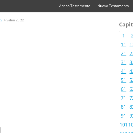
Antico Testamento
Nuovo Testamento
25
> Salmi 25 22
Capit
1
11
1
21
2
31
3
41
4
51
5
61
6
71
7
81
8
91
9
101
1