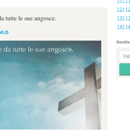
111
1
121
1
da tutte le sue angosce.
131
1
141
1
MI 25
Desider