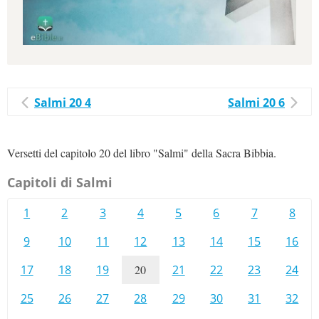
Salmi 20 4
Salmi 20 6
Versetti del capitolo 20 del libro "Salmi" della Sacra Bibbia.
Capitoli di Salmi
1
2
3
4
5
6
7
8
9
10
11
12
13
14
15
16
17
18
19
20
21
22
23
24
25
26
27
28
29
30
31
32