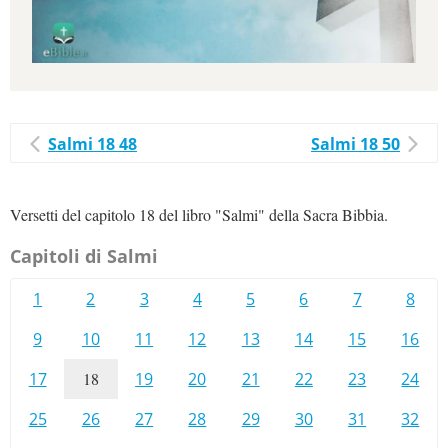
Salmi 18 48
Salmi 18 50
Versetti del capitolo 18 del libro "Salmi" della Sacra Bibbia.
Capitoli di Salmi
1
2
3
4
5
6
7
8
9
10
11
12
13
14
15
16
17
18
19
20
21
22
23
24
25
26
27
28
29
30
31
32