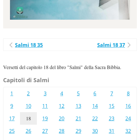
Salmi 18 35
Salmi 18 37
Versetti del capitolo 18 del libro "Salmi" della Sacra Bibbia.
Capitoli di Salmi
1
2
3
4
5
6
7
8
9
10
11
12
13
14
15
16
17
18
19
20
21
22
23
24
25
26
27
28
29
30
31
32