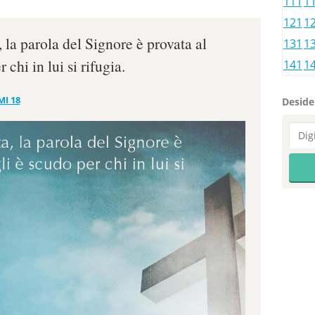
111
1
121
1
, la parola del Signore è provata al
131
1
 chi in lui si rifugia.
141
1
MI 18
Desider