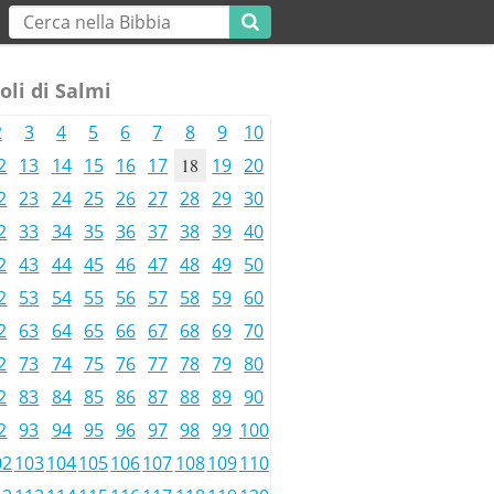
oli di Salmi
2
3
4
5
6
7
8
9
10
2
13
14
15
16
17
18
19
20
2
23
24
25
26
27
28
29
30
2
33
34
35
36
37
38
39
40
2
43
44
45
46
47
48
49
50
2
53
54
55
56
57
58
59
60
2
63
64
65
66
67
68
69
70
2
73
74
75
76
77
78
79
80
2
83
84
85
86
87
88
89
90
2
93
94
95
96
97
98
99
100
02
103
104
105
106
107
108
109
110