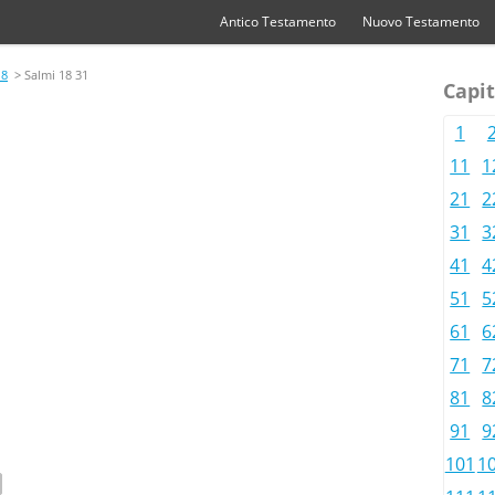
Antico Testamento
Nuovo Testamento
18
> Salmi 18 31
Capit
1
11
1
21
2
31
3
41
4
51
5
61
6
71
7
81
8
91
9
101
1