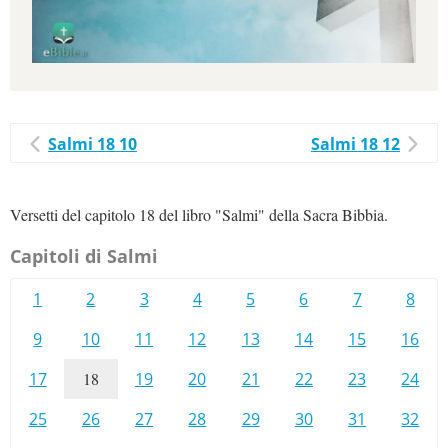
Salmi 18 10
Salmi 18 12
Versetti del capitolo 18 del libro "Salmi" della Sacra Bibbia.
Capitoli di Salmi
1
2
3
4
5
6
7
8
9
10
11
12
13
14
15
16
17
18
19
20
21
22
23
24
25
26
27
28
29
30
31
32